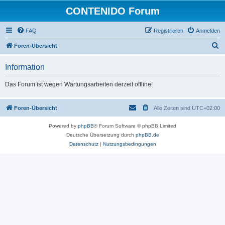
CONTENIDO Forum
FAQ
Registrieren
Anmelden
S
Foren-Übersicht
u
Information
c
h
Das Forum ist wegen Wartungsarbeiten derzeit offline!
e
Foren-Übersicht
Alle Zeiten sind
UTC+02:00
Powered by
phpBB
® Forum Software © phpBB Limited
Deutsche Übersetzung durch
phpBB.de
Datenschutz
|
Nutzungsbedingungen