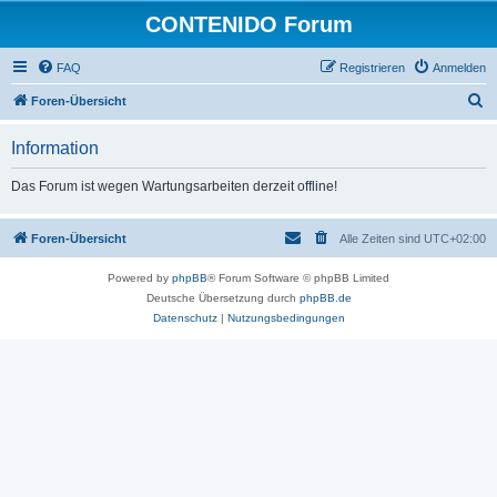
CONTENIDO Forum
FAQ
Registrieren
Anmelden
S
Foren-Übersicht
u
Information
c
h
Das Forum ist wegen Wartungsarbeiten derzeit offline!
e
Foren-Übersicht
Alle Zeiten sind
UTC+02:00
Powered by
phpBB
® Forum Software © phpBB Limited
Deutsche Übersetzung durch
phpBB.de
Datenschutz
|
Nutzungsbedingungen