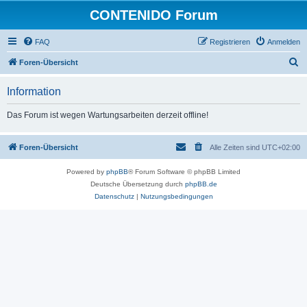
CONTENIDO Forum
FAQ
Registrieren
Anmelden
S
Foren-Übersicht
u
Information
c
h
Das Forum ist wegen Wartungsarbeiten derzeit offline!
e
Foren-Übersicht
Alle Zeiten sind
UTC+02:00
Powered by
phpBB
® Forum Software © phpBB Limited
Deutsche Übersetzung durch
phpBB.de
Datenschutz
|
Nutzungsbedingungen