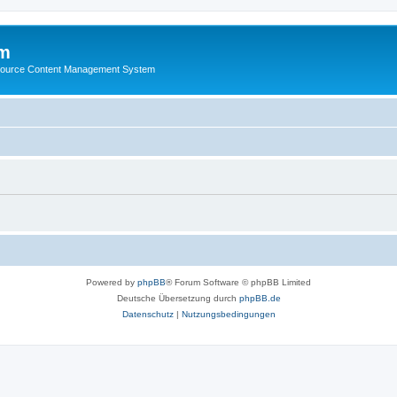
m
ource Content Management System
Powered by
phpBB
® Forum Software © phpBB Limited
Deutsche Übersetzung durch
phpBB.de
Datenschutz
|
Nutzungsbedingungen