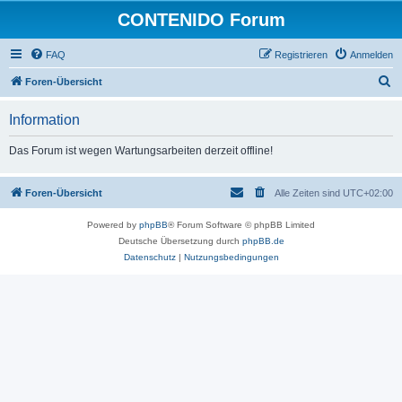
CONTENIDO Forum
FAQ
Registrieren
Anmelden
S
Foren-Übersicht
u
Information
c
h
Das Forum ist wegen Wartungsarbeiten derzeit offline!
e
Foren-Übersicht
Alle Zeiten sind
UTC+02:00
Powered by
phpBB
® Forum Software © phpBB Limited
Deutsche Übersetzung durch
phpBB.de
Datenschutz
|
Nutzungsbedingungen