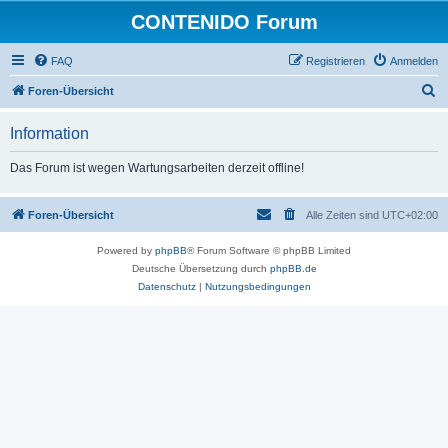
CONTENIDO Forum
FAQ
Registrieren
Anmelden
S
Foren-Übersicht
u
Information
c
h
Das Forum ist wegen Wartungsarbeiten derzeit offline!
e
Foren-Übersicht
Alle Zeiten sind
UTC+02:00
Powered by
phpBB
® Forum Software © phpBB Limited
Deutsche Übersetzung durch
phpBB.de
Datenschutz
|
Nutzungsbedingungen