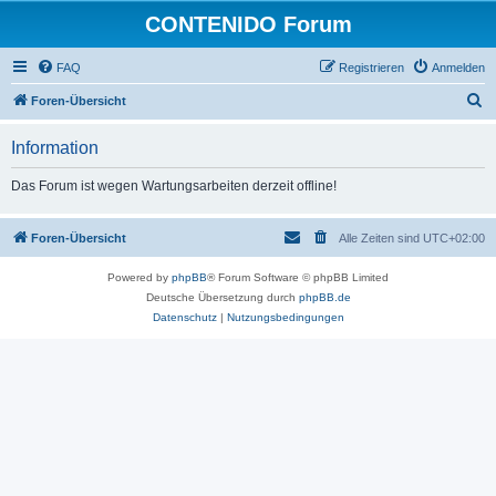
CONTENIDO Forum
FAQ
Registrieren
Anmelden
S
Foren-Übersicht
u
Information
c
h
Das Forum ist wegen Wartungsarbeiten derzeit offline!
e
Foren-Übersicht
Alle Zeiten sind
UTC+02:00
Powered by
phpBB
® Forum Software © phpBB Limited
Deutsche Übersetzung durch
phpBB.de
Datenschutz
|
Nutzungsbedingungen