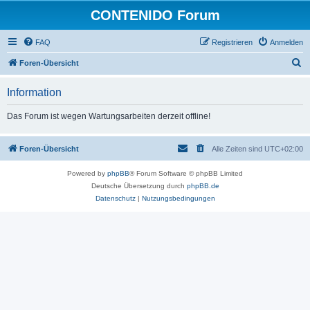
CONTENIDO Forum
FAQ
Registrieren
Anmelden
S
Foren-Übersicht
u
Information
c
h
Das Forum ist wegen Wartungsarbeiten derzeit offline!
e
Foren-Übersicht
Alle Zeiten sind
UTC+02:00
Powered by
phpBB
® Forum Software © phpBB Limited
Deutsche Übersetzung durch
phpBB.de
Datenschutz
|
Nutzungsbedingungen