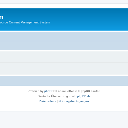
m
ource Content Management System
Powered by
phpBB
® Forum Software © phpBB Limited
Deutsche Übersetzung durch
phpBB.de
Datenschutz
|
Nutzungsbedingungen