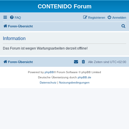
CONTENIDO Forum
FAQ
Registrieren
Anmelden
S
Foren-Übersicht
u
Information
c
h
Das Forum ist wegen Wartungsarbeiten derzeit offline!
e
Foren-Übersicht
Alle Zeiten sind
UTC+02:00
Powered by
phpBB
® Forum Software © phpBB Limited
Deutsche Übersetzung durch
phpBB.de
Datenschutz
|
Nutzungsbedingungen