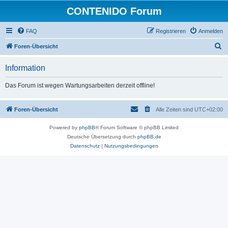
CONTENIDO Forum
FAQ
Registrieren
Anmelden
S
Foren-Übersicht
u
Information
c
h
Das Forum ist wegen Wartungsarbeiten derzeit offline!
e
Foren-Übersicht
Alle Zeiten sind
UTC+02:00
Powered by
phpBB
® Forum Software © phpBB Limited
Deutsche Übersetzung durch
phpBB.de
Datenschutz
|
Nutzungsbedingungen