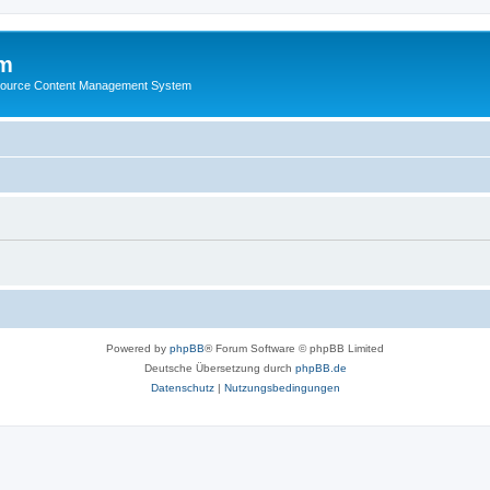
m
ource Content Management System
Powered by
phpBB
® Forum Software © phpBB Limited
Deutsche Übersetzung durch
phpBB.de
Datenschutz
|
Nutzungsbedingungen