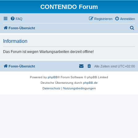
CONTENIDO Forum
FAQ
Registrieren
Anmelden
S
Foren-Übersicht
u
Information
c
h
Das Forum ist wegen Wartungsarbeiten derzeit offline!
e
Foren-Übersicht
Alle Zeiten sind
UTC+02:00
Powered by
phpBB
® Forum Software © phpBB Limited
Deutsche Übersetzung durch
phpBB.de
Datenschutz
|
Nutzungsbedingungen