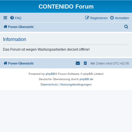
CONTENIDO Forum
FAQ
Registrieren
Anmelden
S
Foren-Übersicht
u
Information
c
h
Das Forum ist wegen Wartungsarbeiten derzeit offline!
e
Foren-Übersicht
Alle Zeiten sind
UTC+02:00
Powered by
phpBB
® Forum Software © phpBB Limited
Deutsche Übersetzung durch
phpBB.de
Datenschutz
|
Nutzungsbedingungen