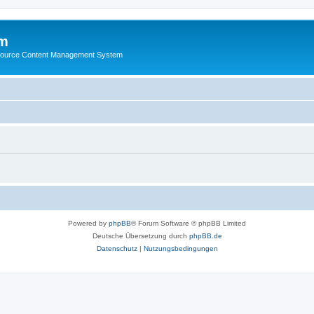
m
ource Content Management System
Powered by
phpBB
® Forum Software © phpBB Limited
Deutsche Übersetzung durch
phpBB.de
Datenschutz
|
Nutzungsbedingungen