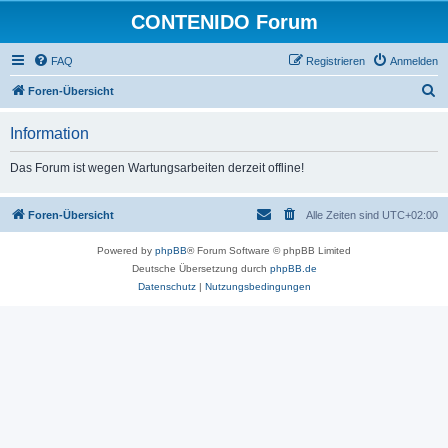
CONTENIDO Forum
FAQ
Registrieren
Anmelden
S
Foren-Übersicht
u
Information
c
h
Das Forum ist wegen Wartungsarbeiten derzeit offline!
e
Foren-Übersicht
Alle Zeiten sind
UTC+02:00
Powered by
phpBB
® Forum Software © phpBB Limited
Deutsche Übersetzung durch
phpBB.de
Datenschutz
|
Nutzungsbedingungen