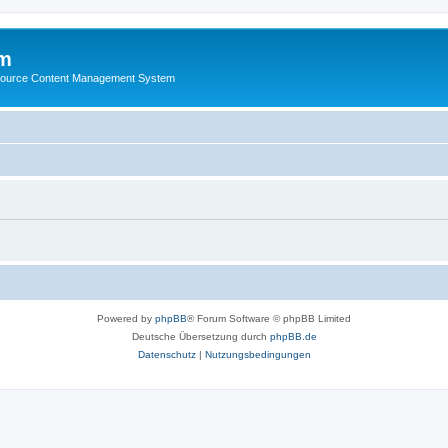
m
ource Content Management System
Powered by
phpBB
® Forum Software © phpBB Limited
Deutsche Übersetzung durch
phpBB.de
Datenschutz
|
Nutzungsbedingungen