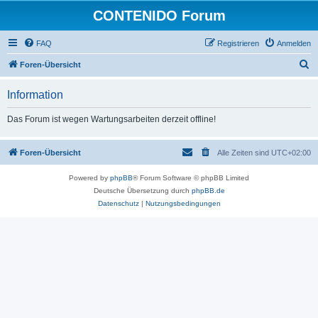
CONTENIDO Forum
FAQ
Registrieren
Anmelden
S
Foren-Übersicht
u
Information
c
h
Das Forum ist wegen Wartungsarbeiten derzeit offline!
e
Foren-Übersicht
Alle Zeiten sind
UTC+02:00
Powered by
phpBB
® Forum Software © phpBB Limited
Deutsche Übersetzung durch
phpBB.de
Datenschutz
|
Nutzungsbedingungen