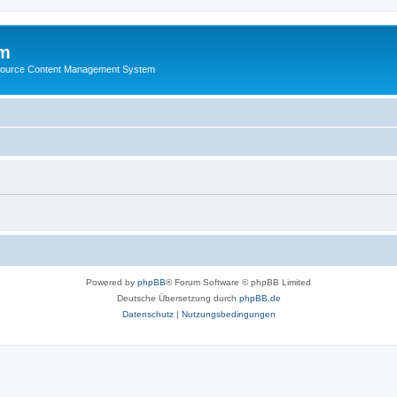
m
ource Content Management System
Powered by
phpBB
® Forum Software © phpBB Limited
Deutsche Übersetzung durch
phpBB.de
Datenschutz
|
Nutzungsbedingungen