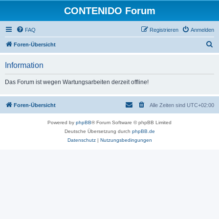
CONTENIDO Forum
FAQ
Registrieren
Anmelden
S
Foren-Übersicht
u
Information
c
h
Das Forum ist wegen Wartungsarbeiten derzeit offline!
e
Foren-Übersicht
Alle Zeiten sind
UTC+02:00
Powered by
phpBB
® Forum Software © phpBB Limited
Deutsche Übersetzung durch
phpBB.de
Datenschutz
|
Nutzungsbedingungen