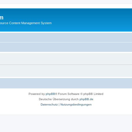
m
ource Content Management System
Powered by
phpBB
® Forum Software © phpBB Limited
Deutsche Übersetzung durch
phpBB.de
Datenschutz
|
Nutzungsbedingungen