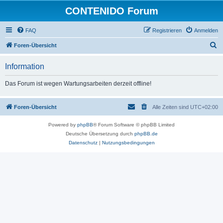
CONTENIDO Forum
FAQ
Registrieren
Anmelden
S
Foren-Übersicht
u
Information
c
h
Das Forum ist wegen Wartungsarbeiten derzeit offline!
e
Foren-Übersicht
Alle Zeiten sind
UTC+02:00
Powered by
phpBB
® Forum Software © phpBB Limited
Deutsche Übersetzung durch
phpBB.de
Datenschutz
|
Nutzungsbedingungen