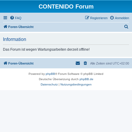
CONTENIDO Forum
FAQ
Registrieren
Anmelden
S
Foren-Übersicht
u
Information
c
h
Das Forum ist wegen Wartungsarbeiten derzeit offline!
e
Foren-Übersicht
Alle Zeiten sind
UTC+02:00
Powered by
phpBB
® Forum Software © phpBB Limited
Deutsche Übersetzung durch
phpBB.de
Datenschutz
|
Nutzungsbedingungen