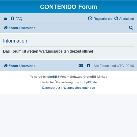
CONTENIDO Forum
FAQ
Registrieren
Anmelden
S
Foren-Übersicht
u
Information
c
h
Das Forum ist wegen Wartungsarbeiten derzeit offline!
e
Foren-Übersicht
Alle Zeiten sind
UTC+02:00
Powered by
phpBB
® Forum Software © phpBB Limited
Deutsche Übersetzung durch
phpBB.de
Datenschutz
|
Nutzungsbedingungen