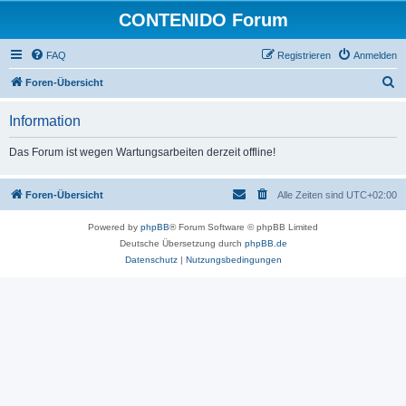
CONTENIDO Forum
FAQ
Registrieren
Anmelden
S
Foren-Übersicht
u
Information
c
h
Das Forum ist wegen Wartungsarbeiten derzeit offline!
e
Foren-Übersicht
Alle Zeiten sind
UTC+02:00
Powered by
phpBB
® Forum Software © phpBB Limited
Deutsche Übersetzung durch
phpBB.de
Datenschutz
|
Nutzungsbedingungen