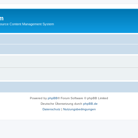
m
ource Content Management System
Powered by
phpBB
® Forum Software © phpBB Limited
Deutsche Übersetzung durch
phpBB.de
Datenschutz
|
Nutzungsbedingungen