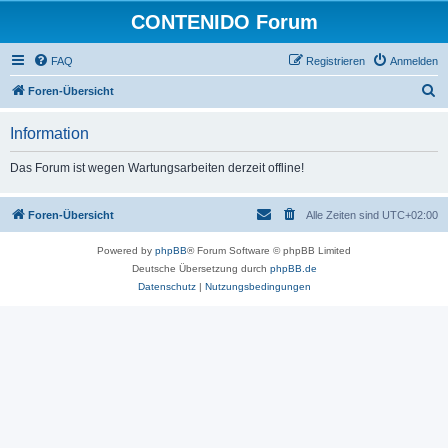
CONTENIDO Forum
FAQ
Registrieren
Anmelden
S
Foren-Übersicht
u
Information
c
h
Das Forum ist wegen Wartungsarbeiten derzeit offline!
e
Foren-Übersicht
Alle Zeiten sind
UTC+02:00
Powered by
phpBB
® Forum Software © phpBB Limited
Deutsche Übersetzung durch
phpBB.de
Datenschutz
|
Nutzungsbedingungen