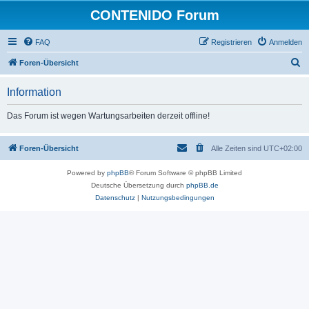
CONTENIDO Forum
FAQ
Registrieren
Anmelden
S
Foren-Übersicht
u
Information
c
h
Das Forum ist wegen Wartungsarbeiten derzeit offline!
e
Foren-Übersicht
Alle Zeiten sind
UTC+02:00
Powered by
phpBB
® Forum Software © phpBB Limited
Deutsche Übersetzung durch
phpBB.de
Datenschutz
|
Nutzungsbedingungen