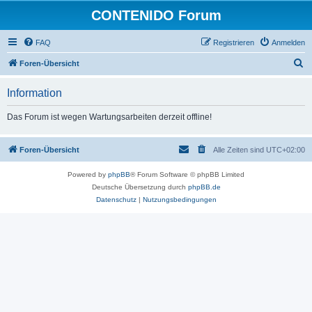
CONTENIDO Forum
FAQ
Registrieren
Anmelden
S
Foren-Übersicht
u
Information
c
h
Das Forum ist wegen Wartungsarbeiten derzeit offline!
e
Foren-Übersicht
Alle Zeiten sind
UTC+02:00
Powered by
phpBB
® Forum Software © phpBB Limited
Deutsche Übersetzung durch
phpBB.de
Datenschutz
|
Nutzungsbedingungen