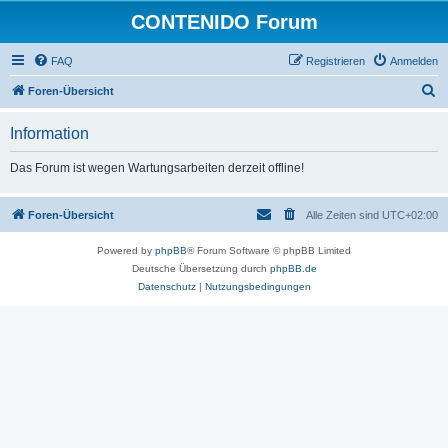
CONTENIDO Forum
FAQ
Registrieren
Anmelden
S
Foren-Übersicht
u
Information
c
h
Das Forum ist wegen Wartungsarbeiten derzeit offline!
e
Foren-Übersicht
Alle Zeiten sind
UTC+02:00
Powered by
phpBB
® Forum Software © phpBB Limited
Deutsche Übersetzung durch
phpBB.de
Datenschutz
|
Nutzungsbedingungen