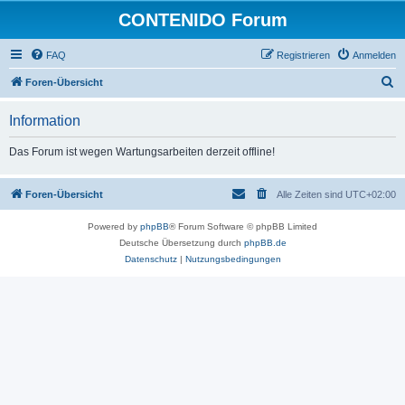
CONTENIDO Forum
FAQ
Registrieren
Anmelden
S
Foren-Übersicht
u
Information
c
h
Das Forum ist wegen Wartungsarbeiten derzeit offline!
e
Foren-Übersicht
Alle Zeiten sind
UTC+02:00
Powered by
phpBB
® Forum Software © phpBB Limited
Deutsche Übersetzung durch
phpBB.de
Datenschutz
|
Nutzungsbedingungen