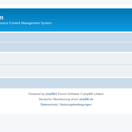
m
ource Content Management System
Powered by
phpBB
® Forum Software © phpBB Limited
Deutsche Übersetzung durch
phpBB.de
Datenschutz
|
Nutzungsbedingungen