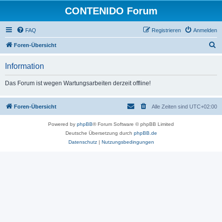
CONTENIDO Forum
FAQ
Registrieren
Anmelden
S
Foren-Übersicht
u
Information
c
h
Das Forum ist wegen Wartungsarbeiten derzeit offline!
e
Foren-Übersicht
Alle Zeiten sind
UTC+02:00
Powered by
phpBB
® Forum Software © phpBB Limited
Deutsche Übersetzung durch
phpBB.de
Datenschutz
|
Nutzungsbedingungen