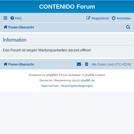
CONTENIDO Forum
FAQ
Registrieren
Anmelden
S
Foren-Übersicht
u
Information
c
h
Das Forum ist wegen Wartungsarbeiten derzeit offline!
e
Foren-Übersicht
Alle Zeiten sind
UTC+02:00
Powered by
phpBB
® Forum Software © phpBB Limited
Deutsche Übersetzung durch
phpBB.de
Datenschutz
|
Nutzungsbedingungen