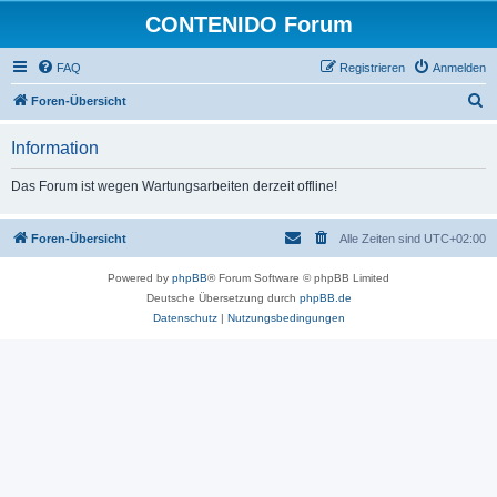
CONTENIDO Forum
FAQ
Registrieren
Anmelden
S
Foren-Übersicht
u
Information
c
h
Das Forum ist wegen Wartungsarbeiten derzeit offline!
e
Foren-Übersicht
Alle Zeiten sind
UTC+02:00
Powered by
phpBB
® Forum Software © phpBB Limited
Deutsche Übersetzung durch
phpBB.de
Datenschutz
|
Nutzungsbedingungen