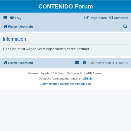
CONTENIDO Forum
FAQ
Registrieren
Anmelden
S
Foren-Übersicht
u
Information
c
h
Das Forum ist wegen Wartungsarbeiten derzeit offline!
e
Foren-Übersicht
Alle Zeiten sind
UTC+02:00
Powered by
phpBB
® Forum Software © phpBB Limited
Deutsche Übersetzung durch
phpBB.de
Datenschutz
|
Nutzungsbedingungen