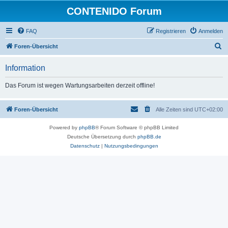
CONTENIDO Forum
FAQ
Registrieren
Anmelden
S
Foren-Übersicht
u
Information
c
h
Das Forum ist wegen Wartungsarbeiten derzeit offline!
e
Foren-Übersicht
Alle Zeiten sind
UTC+02:00
Powered by
phpBB
® Forum Software © phpBB Limited
Deutsche Übersetzung durch
phpBB.de
Datenschutz
|
Nutzungsbedingungen