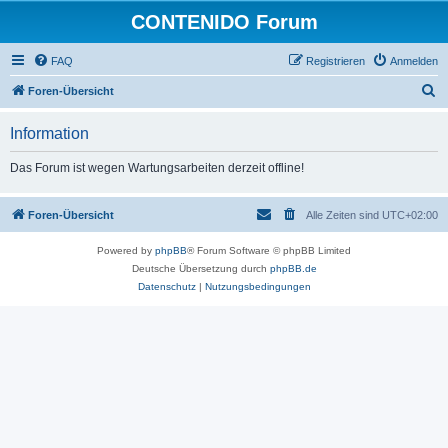
CONTENIDO Forum
FAQ
Registrieren
Anmelden
S
Foren-Übersicht
u
Information
c
h
Das Forum ist wegen Wartungsarbeiten derzeit offline!
e
Foren-Übersicht
Alle Zeiten sind
UTC+02:00
Powered by
phpBB
® Forum Software © phpBB Limited
Deutsche Übersetzung durch
phpBB.de
Datenschutz
|
Nutzungsbedingungen