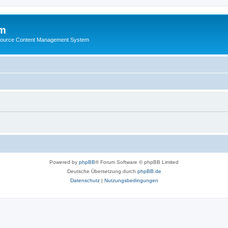
m
ource Content Management System
Powered by
phpBB
® Forum Software © phpBB Limited
Deutsche Übersetzung durch
phpBB.de
Datenschutz
|
Nutzungsbedingungen