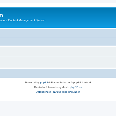
m
ource Content Management System
Powered by
phpBB
® Forum Software © phpBB Limited
Deutsche Übersetzung durch
phpBB.de
Datenschutz
|
Nutzungsbedingungen