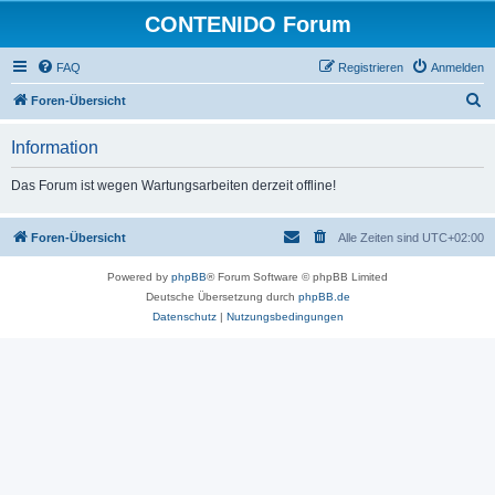
CONTENIDO Forum
FAQ
Registrieren
Anmelden
S
Foren-Übersicht
u
Information
c
h
Das Forum ist wegen Wartungsarbeiten derzeit offline!
e
Foren-Übersicht
Alle Zeiten sind
UTC+02:00
Powered by
phpBB
® Forum Software © phpBB Limited
Deutsche Übersetzung durch
phpBB.de
Datenschutz
|
Nutzungsbedingungen