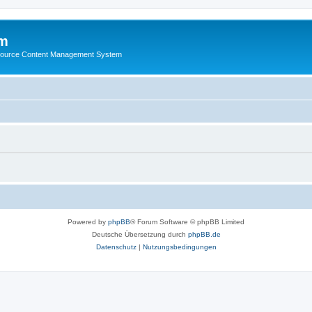
m
ource Content Management System
Powered by
phpBB
® Forum Software © phpBB Limited
Deutsche Übersetzung durch
phpBB.de
Datenschutz
|
Nutzungsbedingungen