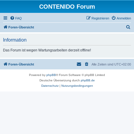
CONTENIDO Forum
FAQ
Registrieren
Anmelden
S
Foren-Übersicht
u
Information
c
h
Das Forum ist wegen Wartungsarbeiten derzeit offline!
e
Foren-Übersicht
Alle Zeiten sind
UTC+02:00
Powered by
phpBB
® Forum Software © phpBB Limited
Deutsche Übersetzung durch
phpBB.de
Datenschutz
|
Nutzungsbedingungen