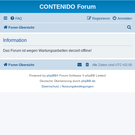
CONTENIDO Forum
FAQ
Registrieren
Anmelden
S
Foren-Übersicht
u
Information
c
h
Das Forum ist wegen Wartungsarbeiten derzeit offline!
e
Foren-Übersicht
Alle Zeiten sind
UTC+02:00
Powered by
phpBB
® Forum Software © phpBB Limited
Deutsche Übersetzung durch
phpBB.de
Datenschutz
|
Nutzungsbedingungen