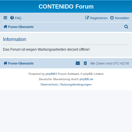
CONTENIDO Forum
FAQ
Registrieren
Anmelden
S
Foren-Übersicht
u
Information
c
h
Das Forum ist wegen Wartungsarbeiten derzeit offline!
e
Foren-Übersicht
Alle Zeiten sind
UTC+02:00
Powered by
phpBB
® Forum Software © phpBB Limited
Deutsche Übersetzung durch
phpBB.de
Datenschutz
|
Nutzungsbedingungen