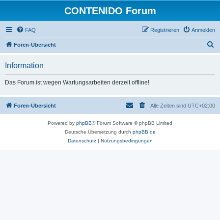
CONTENIDO Forum
FAQ
Registrieren
Anmelden
S
Foren-Übersicht
u
Information
c
h
Das Forum ist wegen Wartungsarbeiten derzeit offline!
e
Foren-Übersicht
Alle Zeiten sind
UTC+02:00
Powered by
phpBB
® Forum Software © phpBB Limited
Deutsche Übersetzung durch
phpBB.de
Datenschutz
|
Nutzungsbedingungen