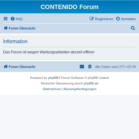
CONTENIDO Forum
FAQ
Registrieren
Anmelden
S
Foren-Übersicht
u
Information
c
h
Das Forum ist wegen Wartungsarbeiten derzeit offline!
e
Foren-Übersicht
Alle Zeiten sind
UTC+02:00
Powered by
phpBB
® Forum Software © phpBB Limited
Deutsche Übersetzung durch
phpBB.de
Datenschutz
|
Nutzungsbedingungen