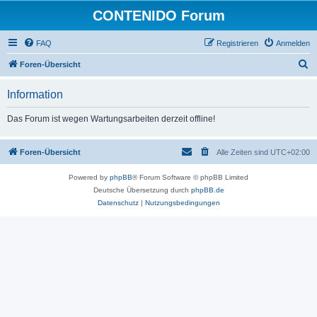
CONTENIDO Forum
FAQ
Registrieren
Anmelden
S
Foren-Übersicht
u
Information
c
h
Das Forum ist wegen Wartungsarbeiten derzeit offline!
e
Foren-Übersicht
Alle Zeiten sind
UTC+02:00
Powered by
phpBB
® Forum Software © phpBB Limited
Deutsche Übersetzung durch
phpBB.de
Datenschutz
|
Nutzungsbedingungen