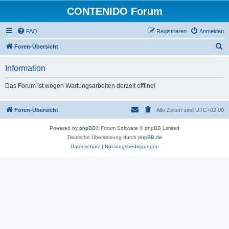
CONTENIDO Forum
FAQ
Registrieren
Anmelden
S
Foren-Übersicht
u
Information
c
h
Das Forum ist wegen Wartungsarbeiten derzeit offline!
e
Foren-Übersicht
Alle Zeiten sind
UTC+02:00
Powered by
phpBB
® Forum Software © phpBB Limited
Deutsche Übersetzung durch
phpBB.de
Datenschutz
|
Nutzungsbedingungen