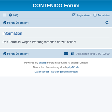
CONTENIDO Forum
FAQ
Registrieren
Anmelden
S
Foren-Übersicht
u
Information
c
h
Das Forum ist wegen Wartungsarbeiten derzeit offline!
e
Foren-Übersicht
Alle Zeiten sind
UTC+02:00
Powered by
phpBB
® Forum Software © phpBB Limited
Deutsche Übersetzung durch
phpBB.de
Datenschutz
|
Nutzungsbedingungen